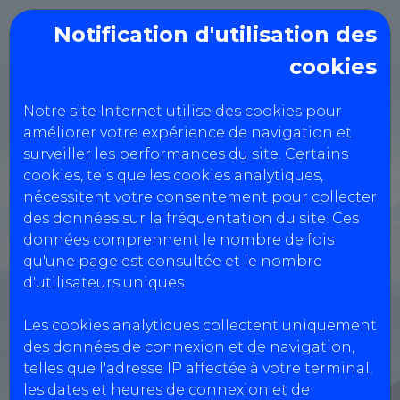
Notification d'utilisation des
cookies
CT LA SALVETAT ST
Notre site Internet utilise des cookies pour
GILLES 31
améliorer votre expérience de navigation et
surveiller les performances du site. Certains
cookies, tels que les cookies analytiques,
7 avenue Léonard de Vinci,
nécessitent votre consentement pour collecter
des données sur la fréquentation du site. Ces
31880 LA SALVETAT-SAINT-
données comprennent le nombre de fois
GILLES
qu'une page est consultée et le nombre
d'utilisateurs uniques.
0561064445
Les cookies analytiques collectent uniquement
Réservation Véhicules Légers
des données de connexion et de navigation,
telles que l'adresse IP affectée à votre terminal,
les dates et heures de connexion et de