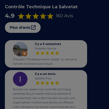
Contrôle Technique La Salvetat
4.9
160 Avis
Plus d'avis
il y a 3 semaines
Rossella Marras
Très bien ! Professionnel et rapide. J'y retourne
l'année prochaine sans faute.
il y a un mois
Isabelle Pau
Bonsoir j'ai passé mon contrôle technique
vendredi 26 juin après midi a la salvetat et
franchement rien a dire tres bon accueil ,une
organisation nickel,travail sérieux et efficace
merci Benjamin je vous le recommande sans